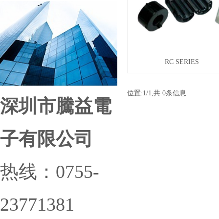
RC SERIES
位置:
1
/
1
,共 
0
条信息
深圳市騰益電
子有限公司
热线：0755-
23771381