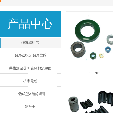
产品中心
鐵氧體磁芯
貼片磁珠& 貼片電感
共模濾波器& 寬頻扼流線圈
T SERIES
功率電感
一體成型&繞線磁珠
濾波器